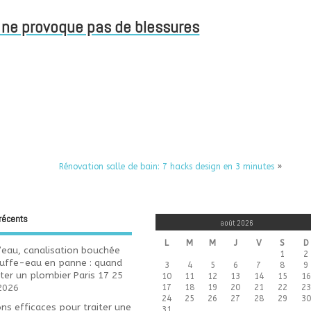
i ne provoque pas de blessures
Rénovation salle de bain: 7 hacks design en 3 minutes
»
 récents
août 2026
L
M
M
J
V
S
D
d’eau, canalisation bouchée
1
2
uffe-eau en panne : quand
3
4
5
6
7
8
9
ter un plombier Paris 17
25
10
11
12
13
14
15
16
17
18
19
20
21
22
23
 2026
24
25
26
27
28
29
30
ons efficaces pour traiter une
31