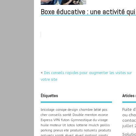
Boxe éducative : une activité qu
«
Des conseils rapides pour augmenter les visites sur
votre site
Étiquettes
Articles
Fuite 
bricolage
canape design
chambre bébé pas
ou cha
cher
conseils santé
Double menton
ecorce
Express VPN
futon
Gymnastique du visage
contac
huile moteur
lit
lotos
lotterie
mulch
paillis
juillet
parking
pneus ete
produits naturels
produits
Soluti
naturels santé
réveil
réveil matinal
sports