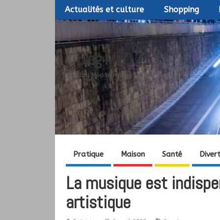
Actualités et culture
Shopping
Blog MED 21
Blog Méditerranéen
Pratique
Maison
Santé
Diver
La musique est indispe
artistique