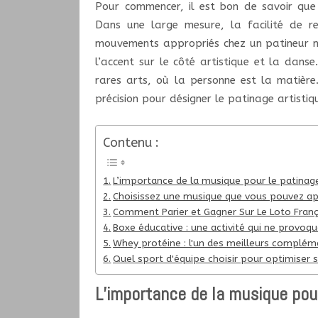
Pour commencer, il est bon de savoir que 
Dans une large mesure, la facilité de re
mouvements appropriés chez un patineur ne
l’accent sur le côté artistique et la dans
rares arts, où la personne est la matière.
précision pour désigner le patinage artistiq
Contenu :
L’importance de la musique pour le patinage
Choisissez une musique que vous pouvez ap
Comment Parier et Gagner Sur Le Loto Franç
Boxe éducative : une activité qui ne provoq
Whey protéine : l'un des meilleurs complém
Quel sport d'équipe choisir pour optimiser 
L’importance de la musique pour