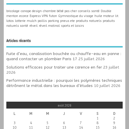
bricolage
canape design
chambre bébé pas cher
conseils santé
Double
menton
ecorce
Express VPN
futon
Gymnastique du visage
huile moteur
lit
lotos
lotterie
mulch
paillis
parking
pneus ete
produits naturels
produits
naturels santé
réveil
réveil matinal
sports et loisirs
Articles récents
Fuite d’eau, canalisation bouchée ou chauffe-eau en panne :
quand contacter un plombier Paris 17
25 juillet 2026
Solutions efficaces pour traiter une carence en fer
23 juillet
2026
Performance industrielle : pourquoi les polymères techniques
détrônent le métal dans les bureaux d’études
10 juillet 2026
août 2026
L
M
M
J
V
S
D
1
2
3
4
5
6
7
8
9
10
11
12
13
14
15
16