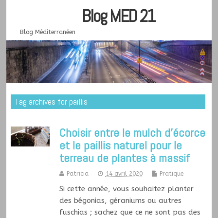
Blog MED 21
Blog Méditerranéen
Tag archives for paillis
Choisir entre le mulch d’écorce
et le paillis naturel pour le
terreau de plantes à massif
Patricia
14 avril 2020
Pratique
Si cette année, vous souhaitez planter
des bégonias, géraniums ou autres
fuschias ; sachez que ce ne sont pas des