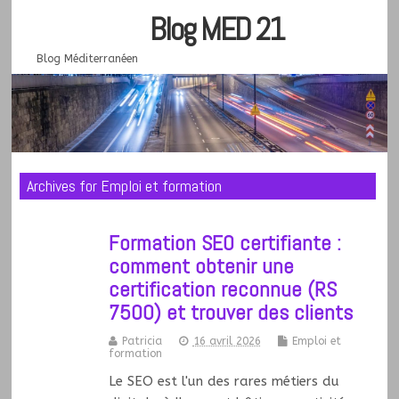
Blog MED 21
Blog Méditerranéen
Archives for Emploi et formation
Formation SEO certifiante :
comment obtenir une
certification reconnue (RS
7500) et trouver des clients
Patricia
16 avril 2026
Emploi et
formation
Le SEO est l'un des rares métiers du