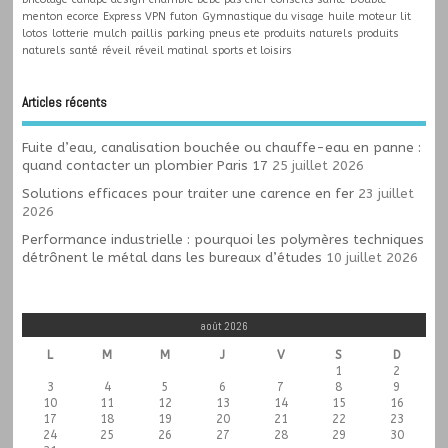
menton
ecorce
Express VPN
futon
Gymnastique du visage
huile moteur
lit
lotos
lotterie
mulch
paillis
parking
pneus ete
produits naturels
produits
naturels santé
réveil
réveil matinal
sports et loisirs
Articles récents
Fuite d’eau, canalisation bouchée ou chauffe-eau en panne :
quand contacter un plombier Paris 17
25 juillet 2026
Solutions efficaces pour traiter une carence en fer
23 juillet
2026
Performance industrielle : pourquoi les polymères techniques
détrônent le métal dans les bureaux d’études
10 juillet 2026
août 2026
L
M
M
J
V
S
D
1
2
3
4
5
6
7
8
9
10
11
12
13
14
15
16
17
18
19
20
21
22
23
24
25
26
27
28
29
30