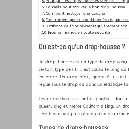
Pourquoi les draps-housses sont-ils si imp
Conseils pour trouver le bon drap-housse
Comment nettoyer une douche
Électroménagers reconditionnés : équiper sa
3 raisons de faire réviser régulièrement son
Fixer un hamac en toute sécurité
Qu’est-ce qu’un drap-housse ?
Un drap-housse est un type de drap conçu 
certain type de lit. Il est cousu le long d
en place. Un drap plat, quant à lui, est 
replié sous le drap ou dans un élastique lâ
Les draps-housses sont disponibles dans 
queen, king et même California king. Un dr
sera beaucoup plus grand qu’un drap-houss
Types de draps-housses