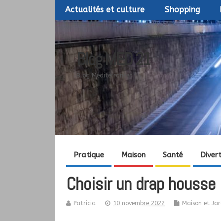
Actualités et culture
Shopping
Blog MED 21
Blog Méditerranéen
Pratique
Maison
Santé
Diver
Choisir un drap housse :
Patricia
10 novembre 2022
Maison et Jar