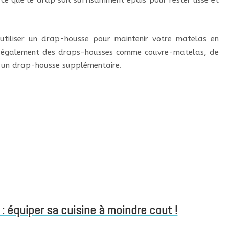
à ce que le drap soit suffisamment épais pour rester lisse et
 utiliser un drap-housse pour maintenir votre matelas en
ent également des draps-housses comme couvre-matelas, de
r un drap-housse supplémentaire.
 équiper sa cuisine à moindre cout !