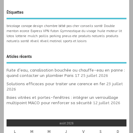
Étiquettes
bricolage
canape design
chambre bébé pas cher
conseils santé
Double
menton
ecorce
Express VPN
futon
Gymnastique du visage
huile moteur
lit
lotos
lotterie
mulch
paillis
parking
pneus ete
produits naturels
produits
naturels santé
réveil
réveil matinal
sports et loisirs
Articles récents
Fuite d’eau, canalisation bouchée ou chauffe-eau en panne :
quand contacter un plombier Paris 17
25 juillet 2026
Solutions efficaces pour traiter une carence en fer
23 juillet
2026
Baies vitrées et portes-fenêtres : intégrer un verrouillage
multipoint MACO pour renforcer sa sécurité
12 juillet 2026
août 2026
L
M
M
J
V
S
D