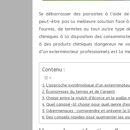
Se débarrasser des parasites à l’aide de 
peut-être pas la meilleure solution face à 
fourmis, de termites ou tout autre type de
chimiques à la disposition des consommateur
à des produits chimiques dangereux ne vo
d’un exterminateur professionnels est la mei
Contenu :
L’approche systématique d’un exterminateu
Économisez du temps et de l’argent
Choisir entre le mulch d’écorce et le paillis
Quel canapé-lit choisir pour quel genre d'e
Cybermenaces : comprendre et prévenir la S
Des conseils rapides pour augmenter les visi