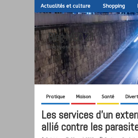
Actualités et culture
Shopping
Blog MED 21
Blog Méditerranéen
Pratique
Maison
Santé
Diver
Les services d’un exter
allié contre les parasite