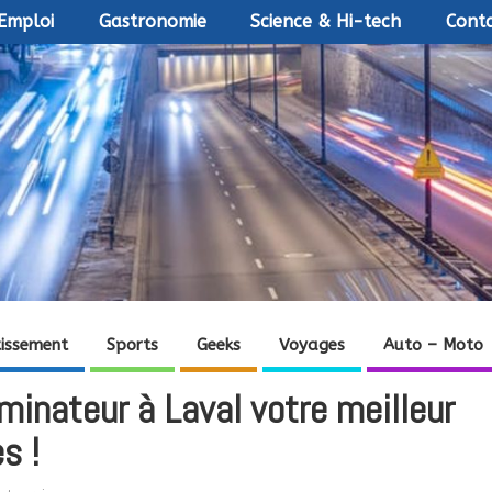
Emploi
Gastronomie
Science & Hi-tech
Conta
tissement
Sports
Geeks
Voyages
Auto – Moto
minateur à Laval votre meilleur
s !