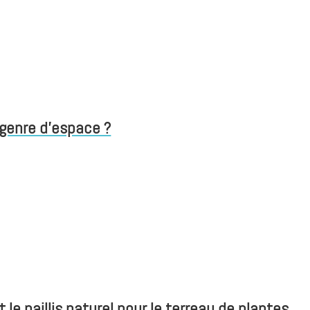
 genre d'espace ?
 le paillis naturel pour le terreau de plantes