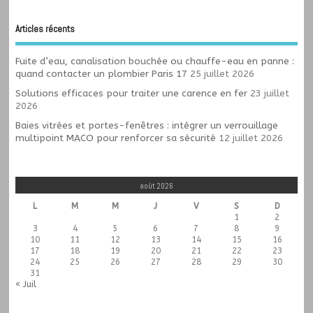
Articles récents
Fuite d’eau, canalisation bouchée ou chauffe-eau en panne :
quand contacter un plombier Paris 17
25 juillet 2026
Solutions efficaces pour traiter une carence en fer
23 juillet
2026
Baies vitrées et portes-fenêtres : intégrer un verrouillage
multipoint MACO pour renforcer sa sécurité
12 juillet 2026
août 2026
L
M
M
J
V
S
D
1
2
3
4
5
6
7
8
9
10
11
12
13
14
15
16
17
18
19
20
21
22
23
24
25
26
27
28
29
30
31
« Juil