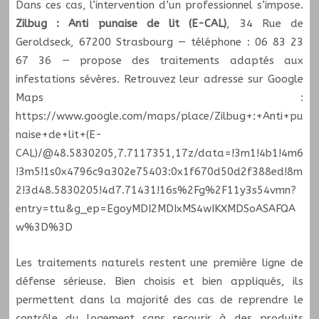
Dans ces cas, l’intervention d’un professionnel s’impose.
Zilbug : Anti punaise de lit (E-CAL)
, 34 Rue de
Geroldseck, 67200 Strasbourg — téléphone : 06 83 23
67 36 — propose des traitements adaptés aux
infestations sévères. Retrouvez leur adresse sur Google
Maps :
https://www.google.com/maps/place/Zilbug+:+Anti+pu
naise+de+lit+(E-
CAL)/@48.5830205,7.7117351,17z/data=!3m1!4b1!4m6
!3m5!1s0x4796c9a302e75403:0x1f670d50d2f388ed!8m
2!3d48.5830205!4d7.71431!16s%2Fg%2F11y3s54vmn?
entry=ttu&g_ep=EgoyMDI2MDIxMS4wIKXMDSoASAFQA
w%3D%3D
Les traitements naturels restent une première ligne de
défense sérieuse. Bien choisis et bien appliqués, ils
permettent dans la majorité des cas de reprendre le
contrôle du logement sans recourir à des produits