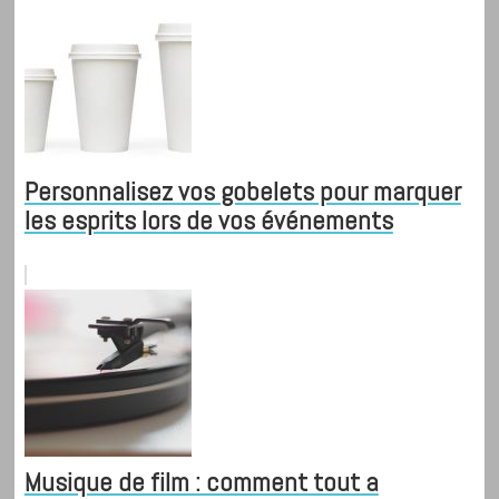
Personnalisez vos gobelets pour marquer
les esprits lors de vos événements
Musique de film : comment tout a