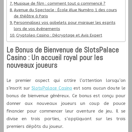
Musique de film : comment tout a commencé ?
Avenue du Spectacle : École élue Numéro 1 des cours
de théâtre à Paris
Personnalisez vos gobelets pour marquer les esprits
lors de vos événements
Cryptoleo Casino : Décryptage et Avis Expert
Le Bonus de Bienvenue de SlotsPalace
Casino : Un accueil royal pour les
nouveaux joueurs
Le premier aspect qui attire l’attention lorsqu’on
s’inscrit sur
SlotsPalace Casino
est sans aucun doute le
bonus de bienvenue généreux. Ce bonus est conçu pour
donner aux nouveaux joueurs un coup de pouce
financier pour commencer leur aventure de jeu. Il se
divise en trois parties, s’appliquant sur les trois
premiers dépôts du joueur.