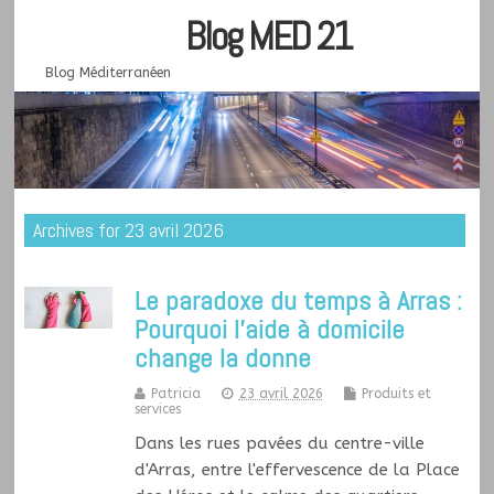
Blog MED 21
Blog Méditerranéen
Archives for 23 avril 2026
Le paradoxe du temps à Arras :
Pourquoi l’aide à domicile
change la donne
Patricia
23 avril 2026
Produits et
services
Dans les rues pavées du centre-ville
d'Arras, entre l'effervescence de la Place