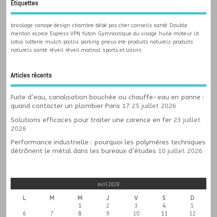
Étiquettes
bricolage
canape design
chambre bébé pas cher
conseils santé
Double
menton
ecorce
Express VPN
futon
Gymnastique du visage
huile moteur
lit
lotos
lotterie
mulch
paillis
parking
pneus ete
produits naturels
produits
naturels santé
réveil
réveil matinal
sports et loisirs
Articles récents
Fuite d’eau, canalisation bouchée ou chauffe-eau en panne :
quand contacter un plombier Paris 17
25 juillet 2026
Solutions efficaces pour traiter une carence en fer
23 juillet
2026
Performance industrielle : pourquoi les polymères techniques
détrônent le métal dans les bureaux d’études
10 juillet 2026
avril 2026
L
M
M
J
V
S
D
1
2
3
4
5
6
7
8
9
10
11
12