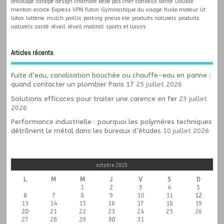
bricolage
canape design
chambre bébé pas cher
conseils santé
Double
menton
ecorce
Express VPN
futon
Gymnastique du visage
huile moteur
lit
lotos
lotterie
mulch
paillis
parking
pneus ete
produits naturels
produits
naturels santé
réveil
réveil matinal
sports et loisirs
Articles récents
Fuite d’eau, canalisation bouchée ou chauffe-eau en panne :
quand contacter un plombier Paris 17
25 juillet 2026
Solutions efficaces pour traiter une carence en fer
23 juillet
2026
Performance industrielle : pourquoi les polymères techniques
détrônent le métal dans les bureaux d’études
10 juillet 2026
octobre 2025
L
M
M
J
V
S
D
1
2
3
4
5
6
7
8
9
10
11
12
13
14
15
16
17
18
19
20
21
22
23
24
25
26
27
28
29
30
31