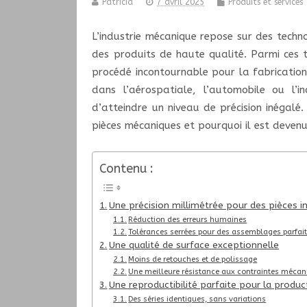
Patricia
7 avril 2025
Produits et services
L’industrie mécanique repose sur des techn
des produits de haute qualité. Parmi ces te
procédé incontournable pour la fabrication
dans l’aérospatiale, l’automobile ou l’
d’atteindre un niveau de précision inégal
pièces mécaniques et pourquoi il est devenu
Contenu :
Une précision millimétrée pour des pièces 
Réduction des erreurs humaines
Tolérances serrées pour des assemblages parfai
Une qualité de surface exceptionnelle
Moins de retouches et de polissage
Une meilleure résistance aux contraintes mécan
Une reproductibilité parfaite pour la produc
Des séries identiques, sans variations