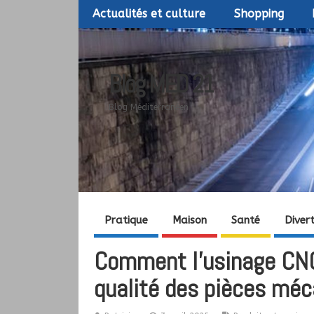
Actualités et culture
Shopping
Blog MED 21
Blog Méditerranéen
Pratique
Maison
Santé
Diver
Comment l’usinage CNC 
qualité des pièces mé